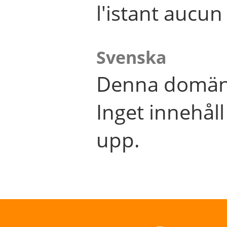
l'istant aucu
Svenska
Denna domän 
Inget innehål
upp.